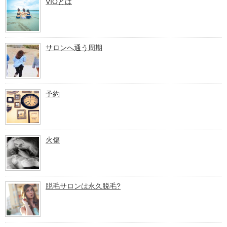
VIOとは
サロンへ通う周期
予約
火傷
脱毛サロンは永久脱毛?