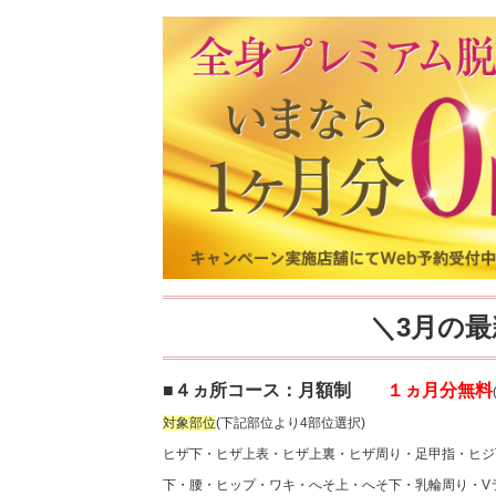
＼3月の
■４ヵ所コース：月額制
１ヵ月分無料
対象部位
(下記部位より4部位選択)
ヒザ下・ヒザ上表・ヒザ上裏・ヒザ周り・足甲指・ヒジ
下・腰・ヒップ・ワキ・へそ上・へそ下・乳輪周り・V