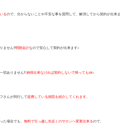
いる
ので、分からないことや不安な事を質問して、解消してから契約が出来ま
ません!!
明朗会計
なので安心して契約が出来ます♪
切ありません!!
納得出来なければ契約しないで帰ってもok♪
フさんが同行して
提携している病院を紹介してくれます。
った場合でも、
無料で引っ越し先近くのサロンへ変更出来る
ので、