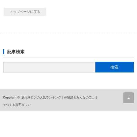
トップページに戻る
記事検索
ペ
Copyright ©
脱毛サロンの人気ランキング｜体験談とみんなの口コミ
でつくる脱毛タウン